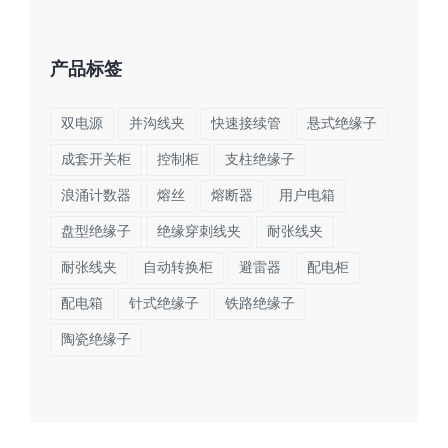
产品标签
双电源
并沟线夹
快速接续管
悬式绝缘子
成套开关柜
控制柜
支柱绝缘子
浪涌计数器
熔丝
熔断器
用户电箱
盘型绝缘子
绝缘穿刺线夹
耐张线夹
耐张线夹
自动转换柜
避雷器
配电柜
配电箱
针式绝缘子
铁路绝缘子
陶瓷绝缘子