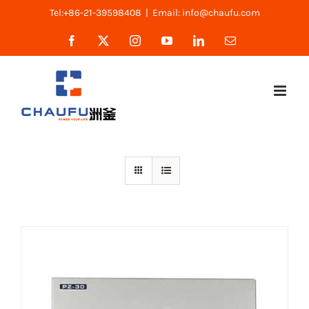
跳
Tel:+86-21-39598408
|
Email: info@chaufu.com
过
Facebook
X
Instagram
YouTube
LinkedIn
Email
内
容