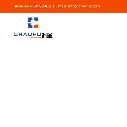
跳
Tel:+86-21-39598408
|
Email: info@chaufu.com
过
内
容