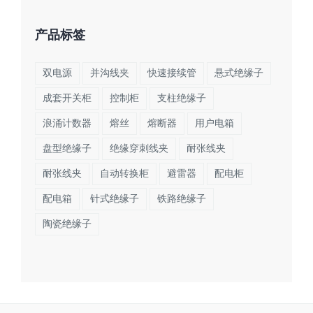
产品标签
双电源
并沟线夹
快速接续管
悬式绝缘子
成套开关柜
控制柜
支柱绝缘子
浪涌计数器
熔丝
熔断器
用户电箱
盘型绝缘子
绝缘穿刺线夹
耐张线夹
耐张线夹
自动转换柜
避雷器
配电柜
配电箱
针式绝缘子
铁路绝缘子
陶瓷绝缘子