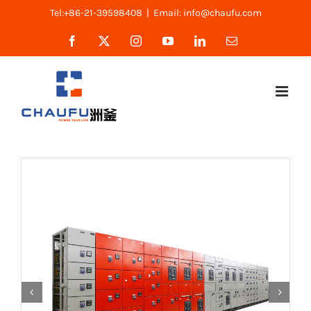
跳
Tel:+86-21-39598408
|
Email: info@chaufu.com
过
Facebook
X
Instagram
YouTube
LinkedIn
Email
内
容